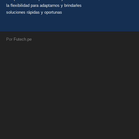
la flexibilidad para adaptarnos y brindarles
soluciones rápidas y oportunas
Por
Futech.pe